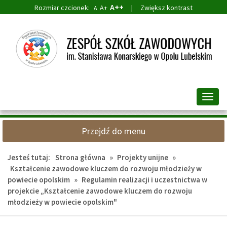
A++
Rozmiar czcionek:
A+
|
Zwiększ kontrast
A
Przejdź
Przejdź
do
do
głównej
wyszukiwarki
treści
Przeł
nawig
Przejdź do menu
Jesteś tutaj:
Strona główna
»
Projekty unijne
»
Kształcenie zawodowe kluczem do rozwoju młodzieży w
powiecie opolskim
»
Regulamin realizacji i uczestnictwa w
projekcie „Kształcenie zawodowe kluczem do rozwoju
młodzieży w powiecie opolskim"