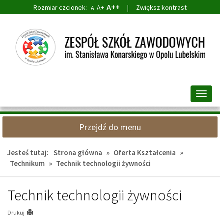
A++
Rozmiar czcionek:
A+
|
Zwiększ kontrast
A
Przejdź
Przejdź
do
do
głównej
wyszukiwarki
treści
Przeł
nawig
Przejdź do menu
Jesteś tutaj:
Strona główna
»
Oferta Kształcenia
»
Technikum
»
Technik technologii żywności
Technik technologii żywności
Drukuj