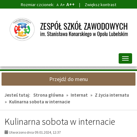
A++
Rozmiar czcionek:
A+
|
Zwiększ kontrast
A
Przejdź
Przejdź
do
do
głównej
wyszukiwarki
treści
Przeł
nawig
Przejdź do menu
Jesteś tutaj:
Strona główna
»
Internat
»
Z życia internatu
»
Kulinarna sobota w internacie
Kulinarna sobota w internacie
Utworzono dnia 09.01.2024, 12:37