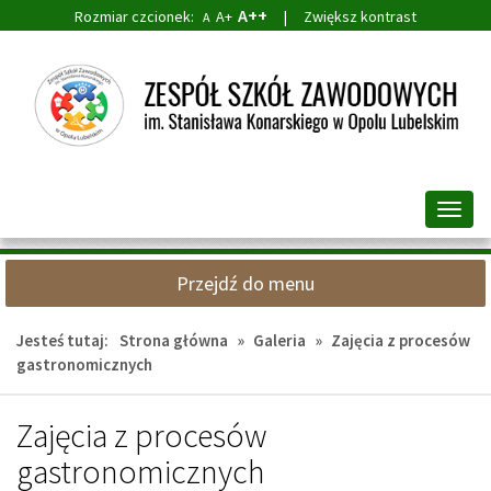
A++
Rozmiar czcionek:
A+
|
Zwiększ kontrast
A
Przejdź
Przejdź
do
do
głównej
wyszukiwarki
treści
Przeł
nawig
Przejdź do menu
Jesteś tutaj:
Strona główna
»
Galeria
»
Zajęcia z procesów
gastronomicznych
Zajęcia z procesów
gastronomicznych