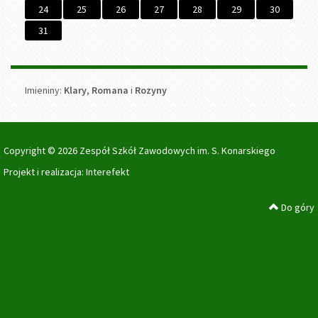
24
25
26
27
28
29
30
31
Imieniny
Imieniny:
Klary
,
Romana
i
Rozyny
Copyright © 2026 Zespół Szkół Zawodowych im. S. Konarskiego
Projekt i realizacja:
Interefekt
Do góry