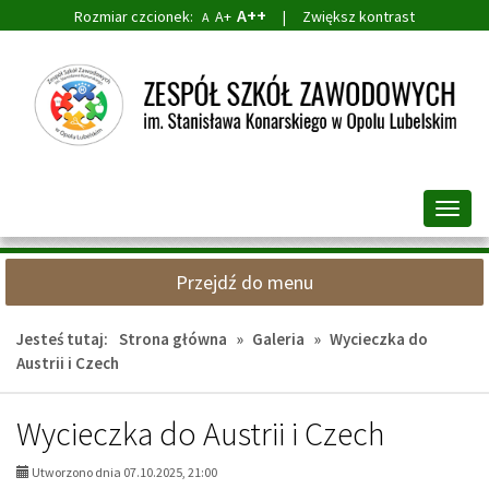
A++
Rozmiar czcionek:
A+
|
Zwiększ kontrast
A
Przejdź
Przejdź
do
do
głównej
wyszukiwarki
treści
Przeł
nawig
Przejdź do menu
Jesteś tutaj:
Strona główna
»
Galeria
»
Wycieczka do
Austrii i Czech
Wycieczka do Austrii i Czech
Utworzono dnia 07.10.2025, 21:00