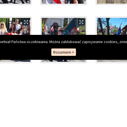
kiego
spełniał Państwa oczekiwania. Można zablokować zapisywanie cookies, zmie
Rozumiem
×