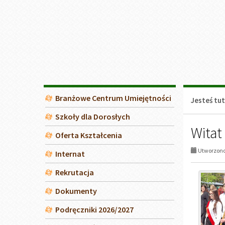
Wydarzenia
Z życia szkoły
Projekty unijne
Dziennik elektroniczny
BIP - Biuletyn Informacji
Publicznej
Deklaracja dostępności
Ankieta "Oblicza starości"