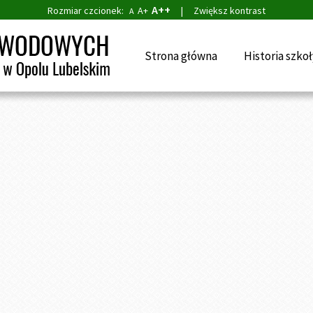
A++
Rozmiar czcionek:
A+
|
Zwiększ kontrast
A
Strona główna
Historia szkoł
aj:
Strona główna
»
Galeria
»
Witat Maj trzeci Maj u Polaków bło
 Maj trzeci Maj u Polaków błogi raj
dnia 12.05.2026, 20:33