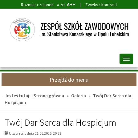
A++
Rozmiar czcionek:
A+
|
Zwiększ kontrast
A
Przejdź
Przejdź
do
do
głównej
wyszukiwarki
treści
Przeł
nawig
Przejdź do menu
Jesteś tutaj:
Strona główna
»
Galeria
»
Twój Dar Serca dla
Hospicjum
Twój Dar Serca dla Hospicjum
Utworzono dnia 21.06.2026, 20:33