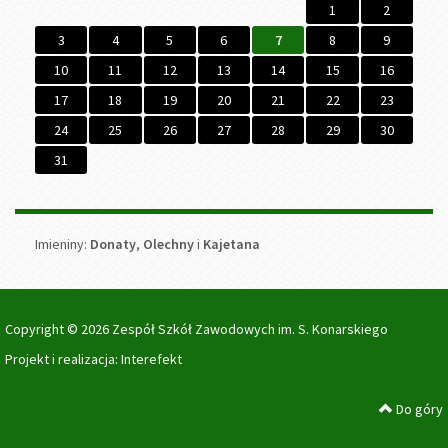
2025
2026
miesiącu.
2026
2027
1
2
3
4
5
6
7
8
9
10
11
12
13
14
15
16
17
18
19
20
21
22
23
24
25
26
27
28
29
30
31
Imieniny
Imieniny:
Donaty
,
Olechny
i
Kajetana
Copyright © 2026 Zespół Szkół Zawodowych im. S. Konarskiego
Projekt i realizacja:
Interefekt
Do góry