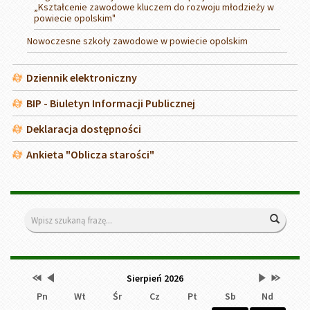
„Kształcenie zawodowe kluczem do rozwoju młodzieży w
powiecie opolskim"
Nowoczesne szkoły zawodowe w powiecie opolskim
Dziennik elektroniczny
BIP - Biuletyn Informacji Publicznej
Deklaracja dostępności
Ankieta "Oblicza starości"
Wyszukiwarka
Wyszuk
Przestaw
Przestaw
Lista
Brak
Przestaw
Przestaw
Kalendarz
Sierpień 2026
datę
datę
wydarzeń
wydarzeń
datę
datę
Pn
Wt
Śr
Cz
Pt
Sb
Nd
na
na
w
w
na
na
Sierpień
Lipiec
miesiącu
tym
Wrzesień
Sierpień