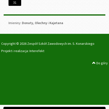
31
Imieniny
Imieniny:
Donaty
,
Olechny
i
Kajetana
Copyright © 2026 Zespół Szkół Zawodowych im. S. Konarskiego
Projekt i realizacja:
Interefekt
Do góry