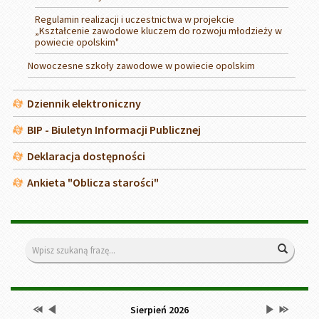
Regulamin realizacji i uczestnictwa w projekcie
„Kształcenie zawodowe kluczem do rozwoju młodzieży w
powiecie opolskim"
Nowoczesne szkoły zawodowe w powiecie opolskim
Dziennik elektroniczny
BIP - Biuletyn Informacji Publicznej
Deklaracja dostępności
Ankieta "Oblicza starości"
Wyszukiwarka
Wyszuk
Przestaw
Przestaw
Lista
Brak
Przestaw
Przestaw
Kalendarz
Sierpień 2026
datę
datę
wydarzeń
wydarzeń
datę
datę