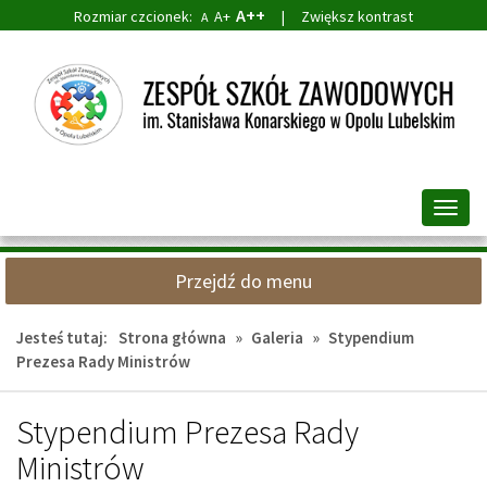
A++
Rozmiar czcionek:
A+
|
Zwiększ kontrast
A
Przejdź
Przejdź
do
do
głównej
wyszukiwarki
treści
Przeł
nawig
Przejdź do menu
Jesteś tutaj:
Strona główna
»
Galeria
»
Stypendium
Prezesa Rady Ministrów
Stypendium Prezesa Rady
Ministrów