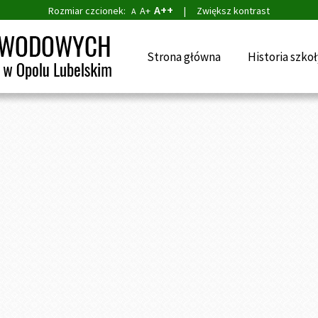
A++
Rozmiar czcionek:
A+
|
Zwiększ kontrast
A
Strona główna
Historia szkoł
aj:
Strona główna
»
Galeria
»
Spływ kajakowy 2a
 kajakowy 2a
dnia 31.08.2025, 20:06