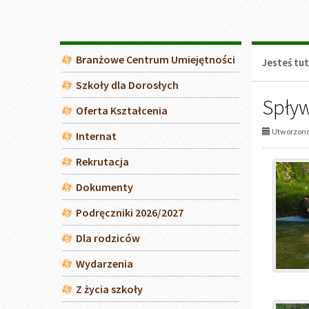
Wydarzenia
Z życia szkoły
Projekty unijne
Dziennik elektroniczny
BIP - Biuletyn Informacji
Publicznej
Deklaracja dostępności
Ankieta "Oblicza starości"