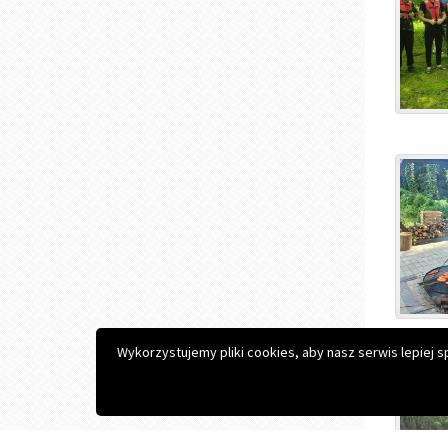
Copyright © 2026 Zespół Szkół Zawodowych im. S. Konars
Projekt i realizacja:
Interefekt
Wykorzystujemy pliki cookies, aby nasz serwis lepiej 