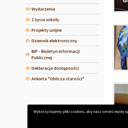
Copyright © 2026 Zespół Szkół Zawodowych im. S. Konars
Projekt i realizacja:
Interefekt
Wykorzystujemy pliki cookies, aby nasz serwis lepiej 