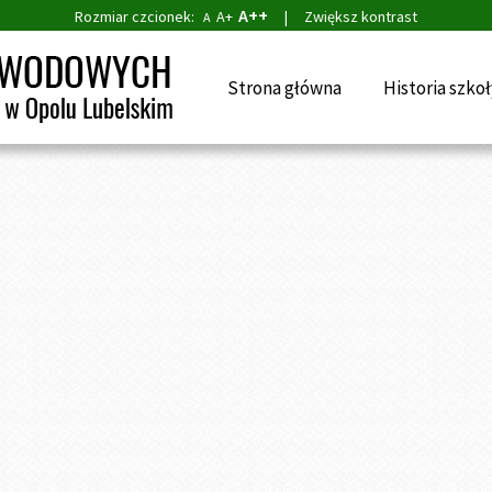
A++
Rozmiar czcionek:
A+
|
Zwiększ kontrast
A
Strona główna
Historia szkoł
aj:
Strona główna
»
Galeria
»
Pasja, hobby, talent cz.3
, hobby, talent cz.3
dnia 09.01.2024, 12:56