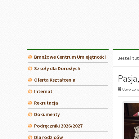
Wydarzenia
Z życia szkoły
Projekty unijne
Dziennik elektroniczny
BIP - Biuletyn Informacji
Publicznej
Deklaracja dostępności
Ankieta "Oblicza starości"