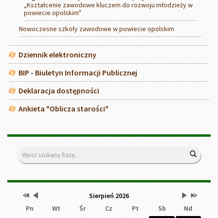
„Kształcenie zawodowe kluczem do rozwoju młodzieży w
powiecie opolskim"
Nowoczesne szkoły zawodowe w powiecie opolskim
Dziennik elektroniczny
BIP - Biuletyn Informacji Publicznej
Deklaracja dostępności
Ankieta "Oblicza starości"
Wyszukiwarka
Wyszuk
Przestaw
Przestaw
Lista
Brak
Przestaw
Przestaw
Kalendarz
Sierpień 2026
datę
datę
wydarzeń
wydarzeń
datę
datę
Pn
Wt
Śr
Cz
Pt
Sb
Nd
na
na
w
w
na
na
Sierpień
Lipiec
miesiącu
tym
Wrzesień
Sierpień