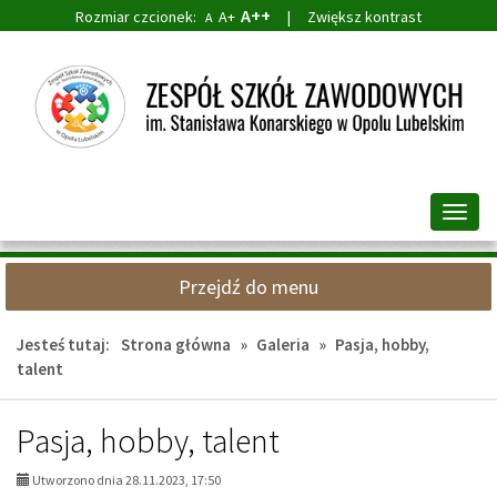
A++
Rozmiar czcionek:
A+
|
Zwiększ kontrast
A
Przejdź
Przejdź
do
do
głównej
wyszukiwarki
treści
Przeł
nawig
Przejdź do menu
Jesteś tutaj:
Strona główna
»
Galeria
»
Pasja, hobby,
talent
Pasja, hobby, talent
Utworzono dnia 28.11.2023, 17:50