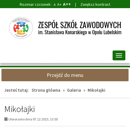
A++
Rozmiar czcionek:
A+
|
Zwiększ kontrast
A
Przejdź
Przejdź
do
do
głównej
wyszukiwarki
treści
Przeł
nawig
Przejdź do menu
Jesteś tutaj:
Strona główna
»
Galeria
»
Mikołajki
Mikołajki
Utworzono dnia 07.12.2023, 13:50