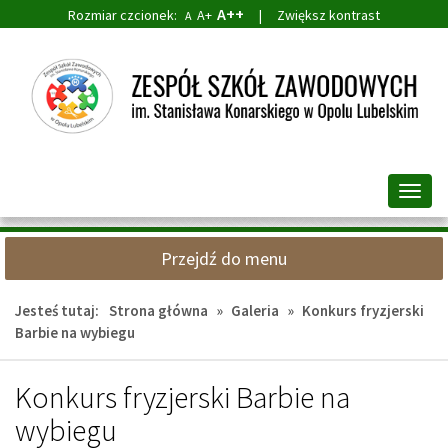
A++
Rozmiar czcionek:
A+
|
Zwiększ kontrast
A
Przejdź
Przejdź
do
do
głównej
wyszukiwarki
treści
Przeł
nawig
Przejdź do menu
Jesteś tutaj:
Strona główna
»
Galeria
»
Konkurs fryzjerski
Barbie na wybiegu
Konkurs fryzjerski Barbie na
wybiegu