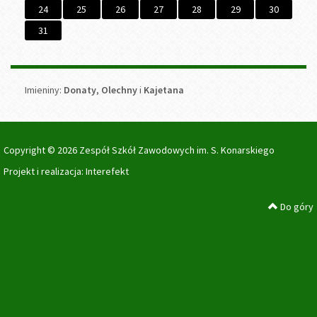
24
25
26
27
28
29
30
31
Imieniny
Imieniny:
Donaty
,
Olechny
i
Kajetana
Copyright © 2026 Zespół Szkół Zawodowych im. S. Konarskiego
Projekt i realizacja:
Interefekt
Do góry