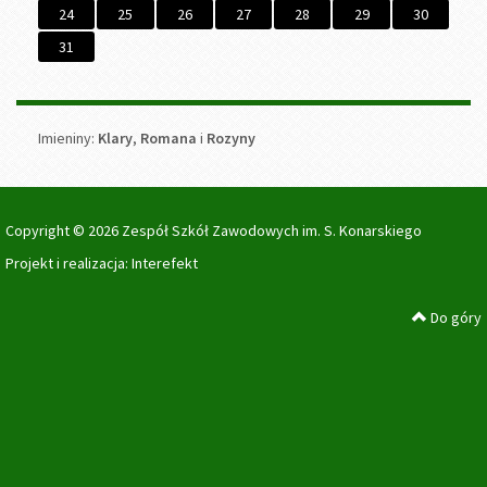
24
25
26
27
28
29
30
31
Imieniny
Imieniny:
Klary
,
Romana
i
Rozyny
Copyright © 2026 Zespół Szkół Zawodowych im. S. Konarskiego
Projekt i realizacja:
Interefekt
Do góry