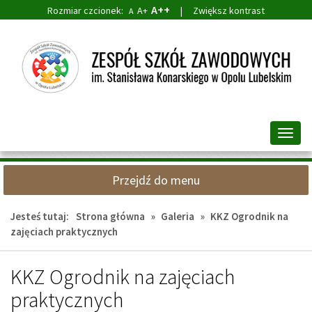
A++
Rozmiar czcionek:
A+
|
Zwiększ kontrast
A
Przejdź
Przejdź
do
do
głównej
wyszukiwarki
treści
Przeł
nawig
Przejdź do menu
Jesteś tutaj:
Strona główna
»
Galeria
»
KKZ Ogrodnik na
zajęciach praktycznych
KKZ Ogrodnik na zajęciach
praktycznych