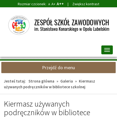
A++
Rozmiar czcionek:
A+
|
Zwiększ kontrast
A
Przejdź
Przejdź
do
do
głównej
wyszukiwarki
treści
Przeł
nawig
Przejdź do menu
Jesteś tutaj:
Strona główna
»
Galeria
»
Kiermasz
używanych podręczników w bibliotece szkolnej
Kiermasz używanych
podręczników w bibliotece