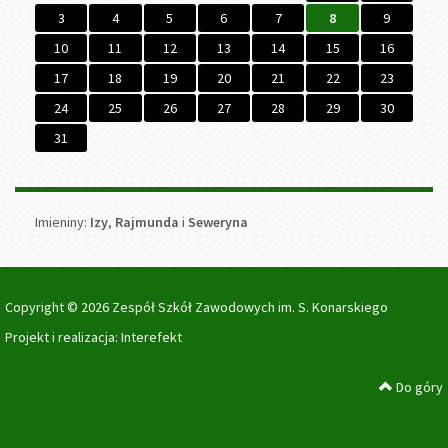
3
4
5
6
7
8
9
10
11
12
13
14
15
16
17
18
19
20
21
22
23
24
25
26
27
28
29
30
31
Imieniny
Imieniny:
Izy
,
Rajmunda
i
Seweryna
Copyright © 2026 Zespół Szkół Zawodowych im. S. Konarskiego
Projekt i realizacja:
Interefekt
Do góry