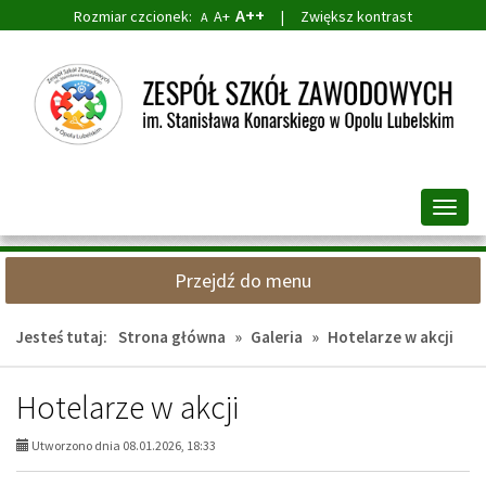
A++
Rozmiar czcionek:
A+
|
Zwiększ kontrast
A
Przejdź
Przejdź
do
do
głównej
wyszukiwarki
treści
Przeł
nawig
Przejdź do menu
Jesteś tutaj:
Strona główna
»
Galeria
»
Hotelarze w akcji
Hotelarze w akcji
Utworzono dnia 08.01.2026, 18:33