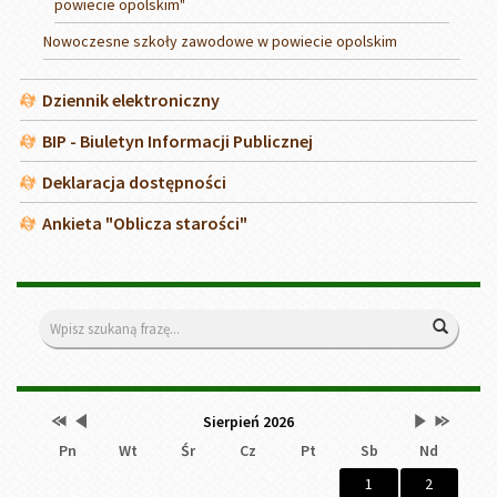
powiecie opolskim"
Nowoczesne szkoły zawodowe w powiecie opolskim
Dziennik elektroniczny
BIP - Biuletyn Informacji Publicznej
Deklaracja dostępności
Ankieta "Oblicza starości"
Wyszukiwarka
Wyszuk
Przestaw
Przestaw
Lista
Brak
Przestaw
Przestaw
Kalendarz
Sierpień 2026
datę
datę
wydarzeń
wydarzeń
datę
datę
Pn
Wt
Śr
Cz
Pt
Sb
Nd
na
na
w
w
na
na
Sierpień
Lipiec
miesiącu
tym
Wrzesień
Sierpień
2025
2026
miesiącu.
2026
2027
1
2