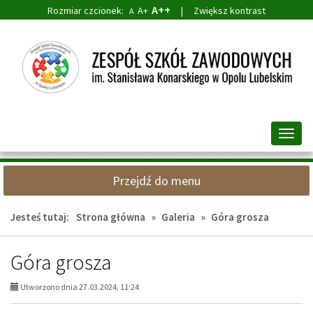
A++
Rozmiar czcionek:
A+
|
Zwiększ kontrast
A
Przejdź
Przejdź
do
do
głównej
wyszukiwarki
treści
Przeł
nawig
Przejdź do menu
Jesteś tutaj:
Strona główna
»
Galeria
»
Góra grosza
Góra grosza
Utworzono dnia 27.03.2024, 11:24