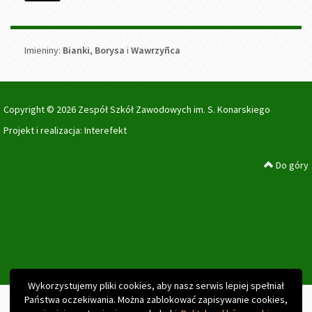
Imieniny
Imieniny:
Bianki
,
Borysa
i
Wawrzyñca
Copyright © 2026 Zespół Szkół Zawodowych im. S. Konarskiego
Projekt i realizacja:
Interefekt
Do góry
Wykorzystujemy pliki cookies, aby nasz serwis lepiej spełniał
Państwa oczekiwania. Można zablokować zapisywanie cookies,