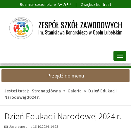
A++
Rozmiar czcionek:
A+
|
Zwiększ kontrast
A
Przejdź
Przejdź
do
do
głównej
wyszukiwarki
treści
Przeł
nawig
Przejdź do menu
Jesteś tutaj:
Strona główna
»
Galeria
»
Dzień Edukacji
Narodowej 2024 r.
Dzień Edukacji Narodowej 2024 r.
Utworzono dnia 16.10.2024, 14:23