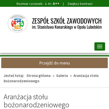
A++
Rozmiar czcionek:
A+
|
Zwiększ kontrast
A
Przejdź
Przejdź
do
do
głównej
wyszukiwarki
treści
Przeł
nawig
Przejdź do menu
Jesteś tutaj:
Strona główna
»
Galeria
»
Aranżacja stołu
bożonarodzeniowego
Aranżacja stołu
bożonarodzeniowego