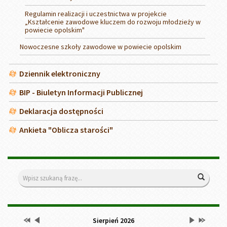
Regulamin realizacji i uczestnictwa w projekcie
„Kształcenie zawodowe kluczem do rozwoju młodzieży w
powiecie opolskim"
Nowoczesne szkoły zawodowe w powiecie opolskim
Dziennik elektroniczny
BIP - Biuletyn Informacji Publicznej
Deklaracja dostępności
Ankieta "Oblicza starości"
Wyszukiwarka
Wyszuk
Przestaw
Przestaw
Lista
Brak
Przestaw
Przestaw
Kalendarz
Sierpień 2026
datę
datę
wydarzeń
wydarzeń
datę
datę