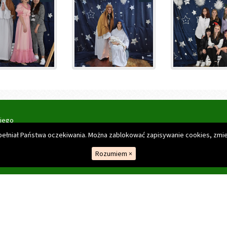
kiego
spełniał Państwa oczekiwania. Można zablokować zapisywanie cookies, zmie
Rozumiem
×