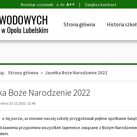
A++
Rozmiar czcionek:
A+
|
Zwiększ kontrast
A
Strona główna
Historia szkoł
aj:
Strona główna
»
Jasełka Boże Narodzenie 2022
ka Boże Narodzenie 2022
dnia 23.12.2022, 12:46
 o tej porze, uczniowie naszej szkoły przygotowali piękne spotkanie świą
dstawienia przypomina wszystkim tajemnice związane z Bożym Narodzeni
ałem.
rawę przygotował szkolny chór. Były tańce, Święty Mikołaj, który rzucał c
ło wspólnego kolędowania. Na zakończenie spotkania, Pani Dyrektor popros
nauczycieli, aby dla uczniów zaśpiewali - "Bóg się rodzi ..."