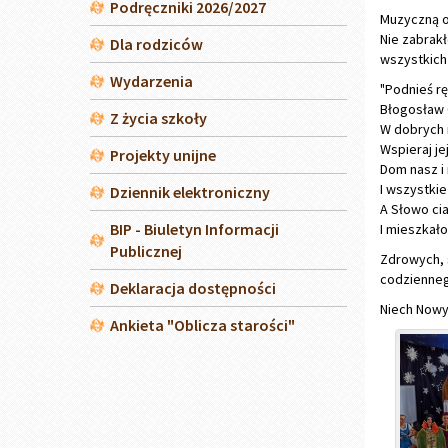
Wydarzenia
"Podnieś rę
Błogosław 
Z życia szkoły
W dobrych 
Wspieraj jej
Projekty unijne
Dom nasz i 
I wszystkie
Dziennik elektroniczny
A Słowo cia
BIP - Biuletyn Informacji
I mieszkało
Publicznej
Zdrowych, 
codzienneg
Deklaracja dostępności
Niech Nowy
Ankieta "Oblicza starości"