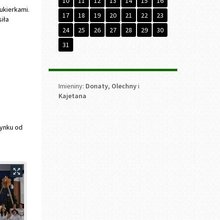
31
Imieniny
Imieniny:
Donaty
,
Olechny
i
Kajetana
zynku od