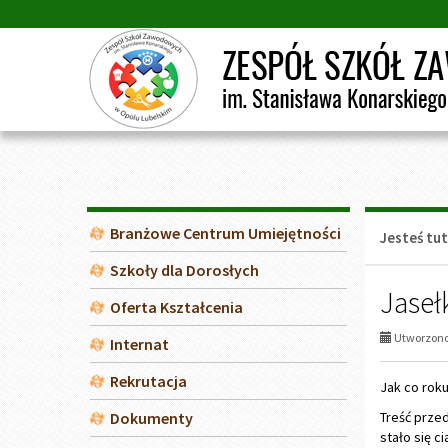
Przejdź
Przejdź
do
do
głównej
wyszukiwarki
treści
Menu
Branżowe Centrum Umiejętności
Jesteś tut
Szkoły dla Dorosłych
Jaseł
Oferta Kształcenia
Utworzono 
Internat
Rekrutacja
Jak co roku
Dokumenty
Treść prze
stało się ci
Podręczniki 2026/2027
Muzyczną op
Nie zabrak
Dla rodziców
wszystkich 